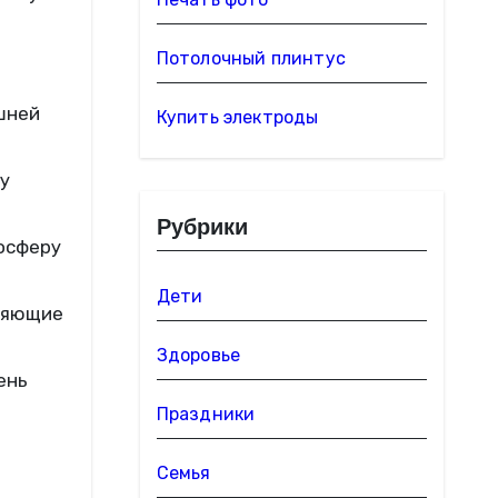
Потолочный плинтус
шней
Купить электроды
у
Рубрики
осферу
Дети
бляющие
Здоровье
ень
Праздники
Семья