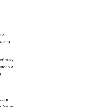
го
олько
ребенку
асло и
в
ость
койному