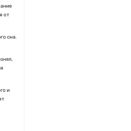
вание
я от
го сна.
онял,
ля
го и
ят