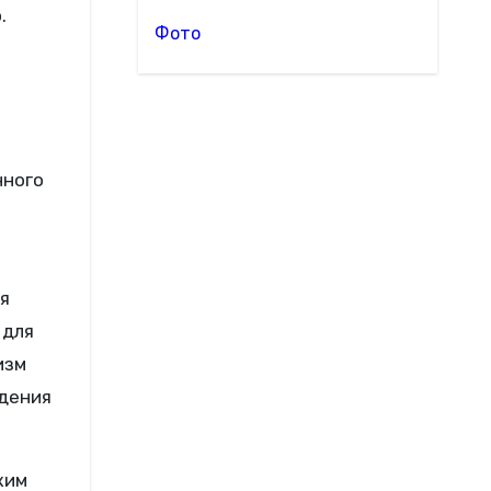
.
Фото
нного
мя
 для
изм
ждения
жим