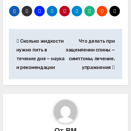
Навигация
Сколько жидкости
Что делать при
по
нужно пить в
защемлении спины —
записям
течение дня — наука
симптомы, лечение,
и рекомендации
упражнения