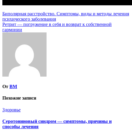
Навигация
Биполярная расстройство. Симптомы, виды и методы лечения
психического заболевания
по
Ретрит — погружение в себя и возврат к собственной
записям
гармонии
От
ВМ
Похожие записи
Здоровье
Серотониновый синдром — симптомы, причины и
способы лечения