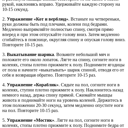
рукой, наклоняясь вправо. Удерживайте каждую сторону на
10-15 секунд.
2.
Упражнение «Кот и верблюд»
. Встаньте на четвереньки,
руки должны быть под плечами, колени под бедрами.
Медленно выпрямляйте полностью спину, смотря прямо
вперед и при этом отпускайте голову вниз. Затем медленно
сгибайтесь в пояснице, округляя спину и опуская голову вниз.
Повторите 10-15 раз.
3.
Выкатывание шарика
. Возьмите небольшой мяч и
положите его около лопаток. Лягте на спину, согните ноги в
коленях, стопы плотно прижмите к полу. Поднимите ягодицы
от пола и начните «выкатывать» шарик спиной, отводя его от
себя и возвращая обратно. Повторите 10-15 раз.
4.
Упражнение «Кораблик»
. Сядьте на пол, согните ноги в
коленях, ступни плотно прижмите к полу. Наклонитесь назад
немного назад, держа спину прямой. Сжимайте мышцы
живота и поднимайте ноги на уровень коленей. Держитесь в
этом положении 20-30 секунд, затем медленно опустите ноги
на пол. Повторите 10-15 раз.
5.
Упражнение «Мостик»
. Лягте на пол, согните ноги в
коленях, стопы плотно прижмите к полу. Поднимите бедра от