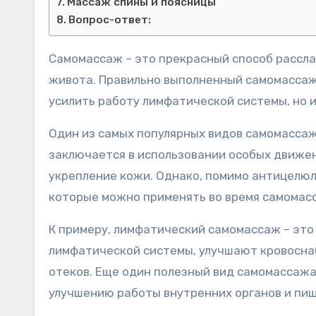
Массаж спины и поясницы
Вопрос-ответ:
Самомассаж – это прекрасный способ расслабиться и снять напряжение в мышцах лица, шеи, головы и
живота. Правильно выполненный самомассаж
усилить работу лимфатической системы, но и
Один из самых популярных видов самомасса
заключается в использовании особых движе
укрепление кожи. Однако, помимо антицелюл
которые можно применять во время самомасс
К примеру, лимфатический самомассаж – эт
лимфатической системы, улучшают кровоснаб
отеков. Еще один полезный вид самомассажа
улучшению работы внутренних органов и пи