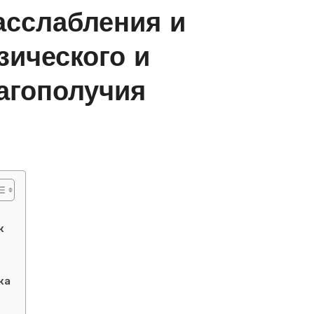
асслабления и
зического и
агополучия
ж
жа