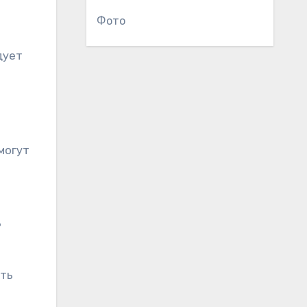
Фото
дует
могут
ь
ать