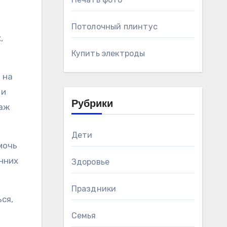
Потолочный плинтус
,
Купить электроды
 на
 и
Рубрики
саж
Дети
мочь
нних
Здоровье
Праздники
ся,
Семья