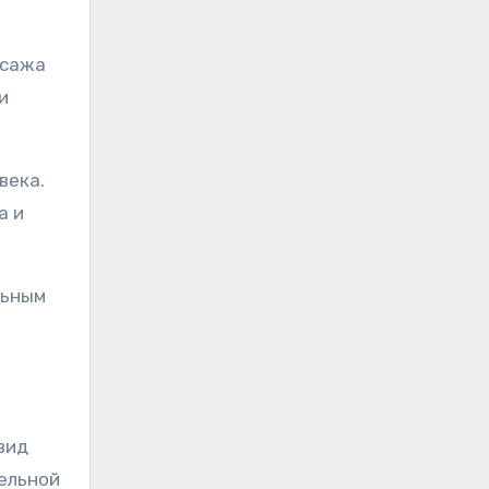
ссажа
и
века.
а и
льным
вид
ельной