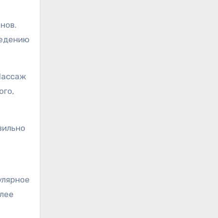
.
нов.
ведению
Массаж
ого,
вильно
улярное
олее