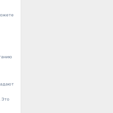
можете
иганию
радают
. Это