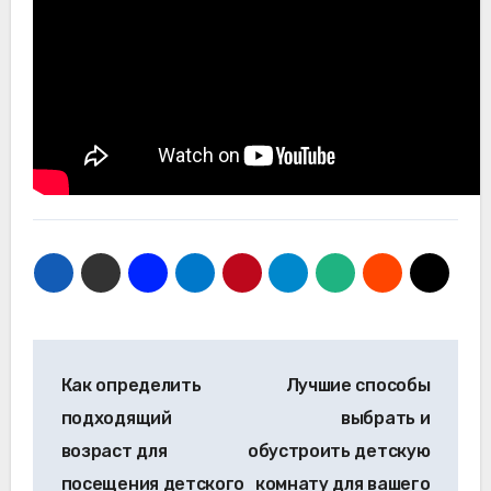
Навигация
Как определить
Лучшие способы
по
подходящий
выбрать и
записям
возраст для
обустроить детскую
посещения детского
комнату для вашего