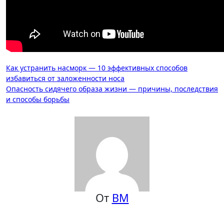
Навигация
Как устранить насморк — 10 эффективных способов
избавиться от заложенности носа
по
Опасность сидячего образа жизни — причины, последствия
записям
и способы борьбы
От
ВМ